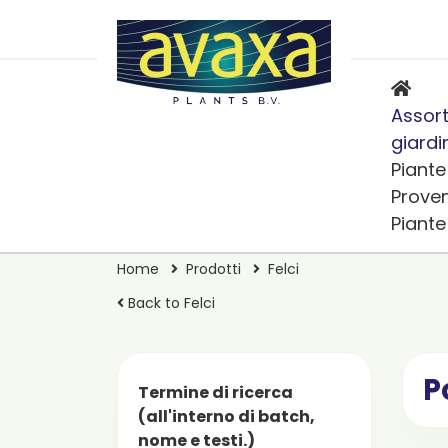
Assort
giardi
Piante
Prove
Piant
Home
Prodotti
Felci
Back to Felci
P
Termine di ricerca
(all'interno di batch,
nome e testi.)