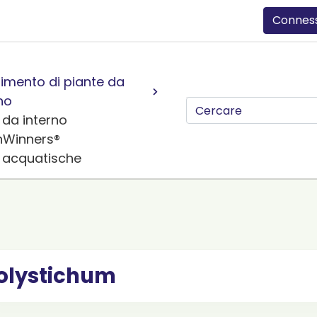
Connes
imento di piante da
no
 da interno
nWinners®
e acquatische
olystichum