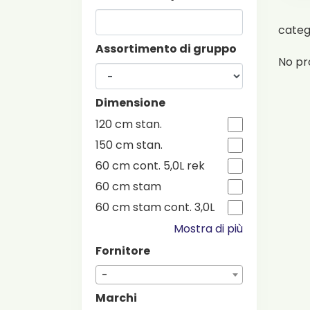
cate
Assortimento di gruppo
No pr
Dimensione
120 cm stan.
150 cm stan.
60 cm cont. 5,0L rek
60 cm stam
60 cm stam cont. 3,0L
Mostra di più
Fornitore
-
Marchi