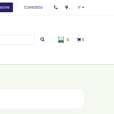
sione
Contatto
,
IT
0
0