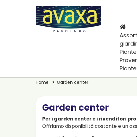
Assort
giardi
Piante
Prove
Piant
Home
Garden center
Garden center
Per i garden center e i rivenditori pr
Offriamo disponibilità costante e un as