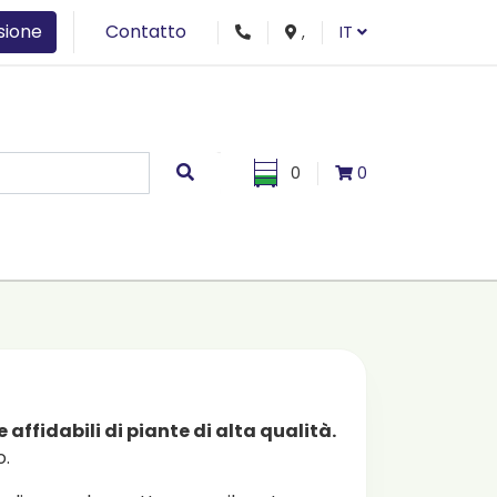
sione
Contatto
,
IT
0
0
 affidabili di piante di alta qualità.
o.