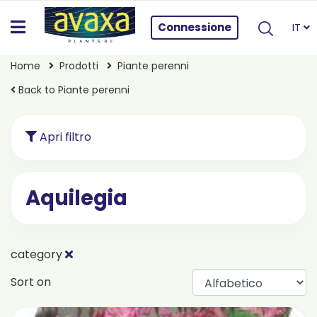
Connessione
IT
Home
Prodotti
Piante perenni
Back to Piante perenni
Apri filtro
Aquilegia
category
Sort on