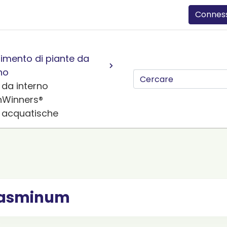
Connes
imento di piante da
no
 da interno
nWinners®
e acquatische
asminum