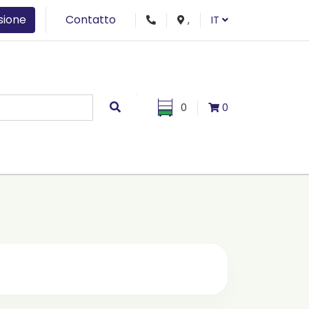
sione
Contatto
,
IT
0
0