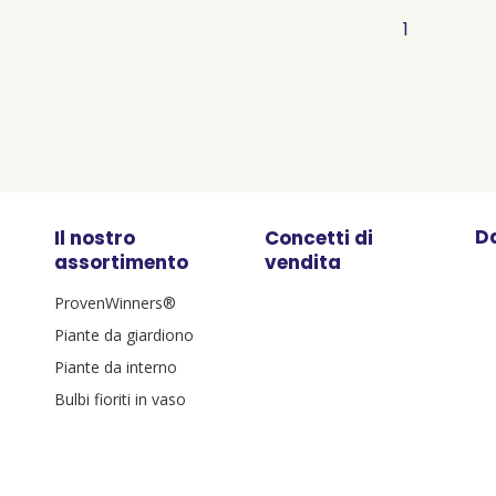
1
Da
Il nostro
Concetti di
assortimento
vendita
ProvenWinners®
Piante da giardiono
Piante da interno
Bulbi fioriti in vaso