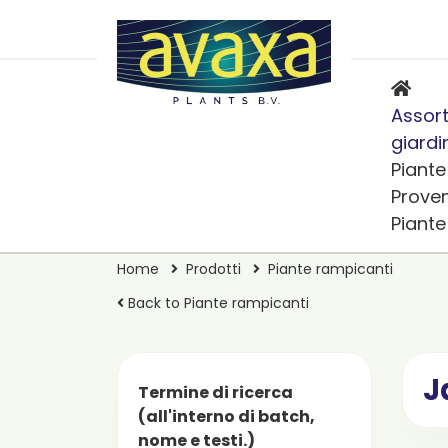
Assort
giardi
Piante
Prove
Piant
Home
Prodotti
Piante rampicanti
Back to Piante rampicanti
J
Termine di ricerca
(all'interno di batch,
nome e testi.)