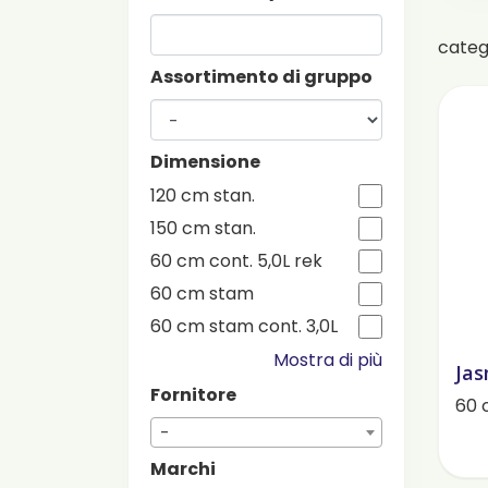
cate
Assortimento di gruppo
Dimensione
120 cm stan.
150 cm stan.
60 cm cont. 5,0L rek
60 cm stam
60 cm stam cont. 3,0L
Mostra di più
Jas
Fornitore
60 
-
Marchi