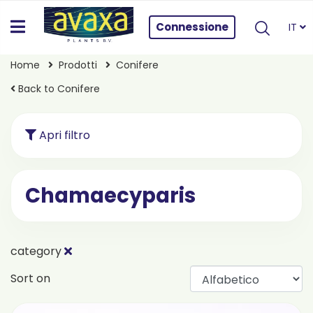
Connessione
IT
Home
Prodotti
Conifere
Back to Conifere
Apri filtro
Chamaecyparis
category
Sort on