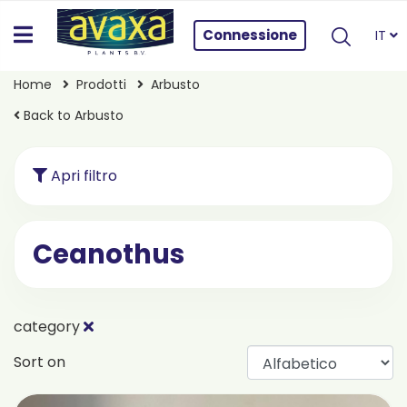
Connessione
IT
Home
Prodotti
Arbusto
Back to Arbusto
Apri filtro
Ceanothus
category
Sort on