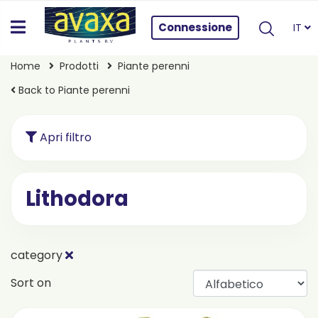
Connessione
IT
Home
Prodotti
Piante perenni
Back to Piante perenni
Apri filtro
Lithodora
category
Sort on