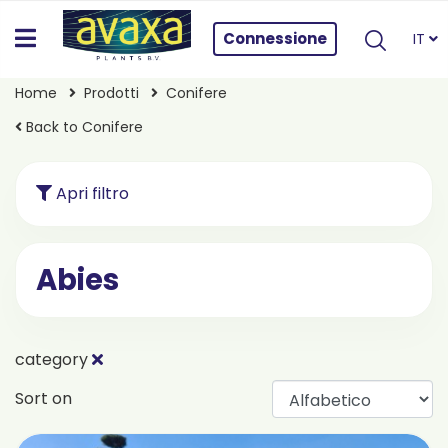
Connessione
IT
Home
Prodotti
Conifere
Back to Conifere
Apri filtro
Abies
category
Sort on