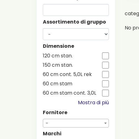
cate
Assortimento di gruppo
No pr
Dimensione
120 cm stan.
150 cm stan.
60 cm cont. 5,0L rek
60 cm stam
60 cm stam cont. 3,0L
Mostra di più
Fornitore
-
Marchi