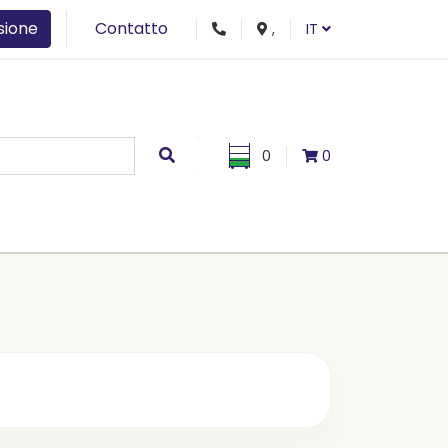
sione
Contatto
,
IT
0
0