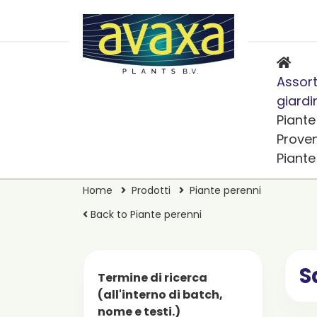
Assort
giardi
Piante
Prove
Piant
Home
Prodotti
Piante perenni
Back to Piante perenni
S
Termine di ricerca
(all'interno di batch,
nome e testi.)