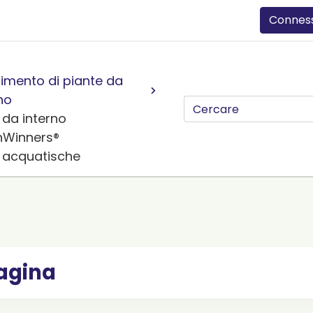
Connes
imento di piante da
no
 da interno
nWinners®
e acquatische
agina