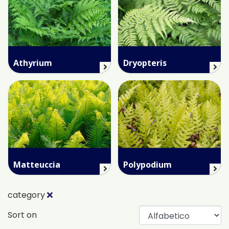
Athyrium
Dryopteris
Matteuccia
Polypodium
category
Sort on