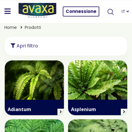
Connessione
IT
Home
Prodotti
Apri filtro
Adiantum
Asplenium