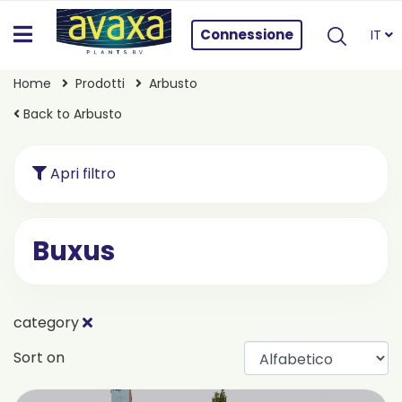
Connessione
IT
Home
Prodotti
Arbusto
Back to Arbusto
Apri filtro
Buxus
category
Sort on