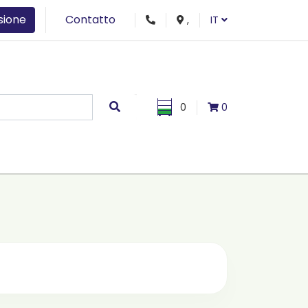
sione
Contatto
,
IT
0
0