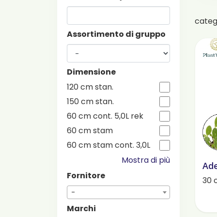
cate
Assortimento di gruppo
Dimensione
120 cm stan.
150 cm stan.
60 cm cont. 5,0L rek
60 cm stam
60 cm stam cont. 3,0L
Mostra di più
Ad
Fornitore
30 
-
Marchi