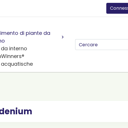
Connes
imento di piante da
no
 da interno
nWinners®
e acquatische
denium