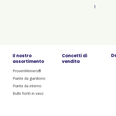
1
Da
Il nostro
Concetti di
assortimento
vendita
ProvenWinners®
Piante da giardiono
Piante da interno
Bulbi fioriti in vaso