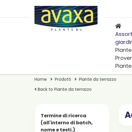
Assort
giardi
Piante
Prove
Piant
Home
Prodotti
Piante da terrazzo
Back to Piante da terrazzo
A
Termine di ricerca
(all'interno di batch,
nome e testi.)