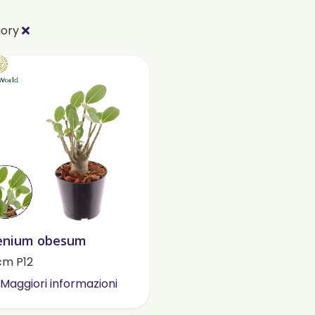
gory
enium obesum
cm P12
Maggiori informazioni