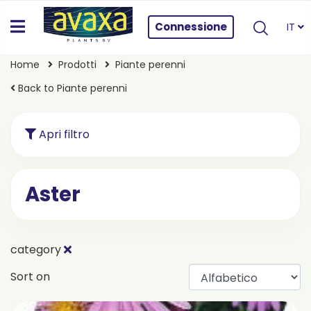
Connessione
IT
Home
Prodotti
Piante perenni
Back to Piante perenni
Apri filtro
Aster
category
Sort on