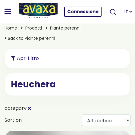
Connessione
IT
Home
Prodotti
Piante perenni
Back to Piante perenni
Apri filtro
Heuchera
category
Sort on