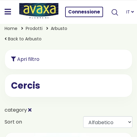
Connessione
IT
Home
Prodotti
Arbusto
Back to Arbusto
Apri filtro
Cercis
category
Sort on