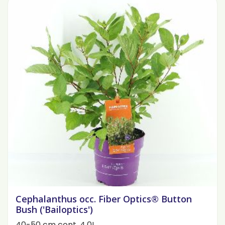
Cephalanthus occ. Fiber Optics® Button
Bush ('Bailoptics')
40-50 cm cont. 4,0L