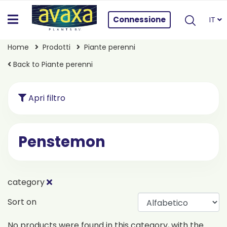
Connessione
IT
Home
Prodotti
Piante perenni
Back to Piante perenni
Apri filtro
Penstemon
category
Sort on
No products were found in this category, with the