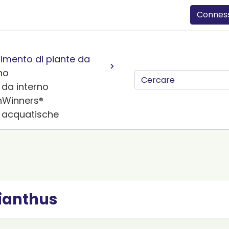
Connes
imento di piante da
no
 da interno
nWinners®
e acquatische
ianthus