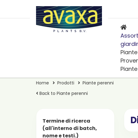
Assort
giardi
Piante
Prove
Piant
Home
Prodotti
Piante perenni
Back to Piante perenni
D
Termine di ricerca
(all'interno di batch,
nome e testi.)