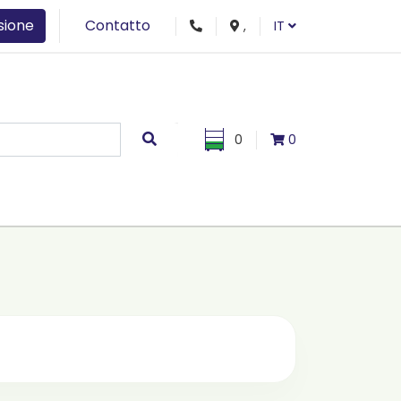
sione
Contatto
,
IT
0
0