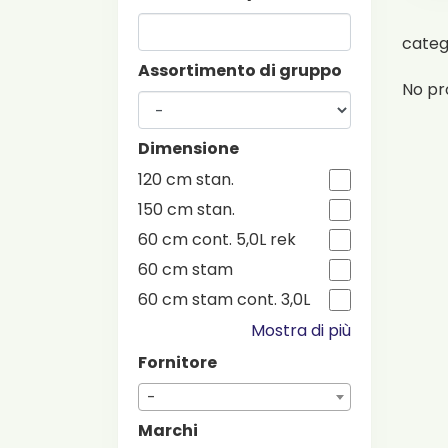
cate
Assortimento di gruppo
No pr
Dimensione
120 cm stan.
150 cm stan.
60 cm cont. 5,0L rek
60 cm stam
60 cm stam cont. 3,0L
Mostra di più
Fornitore
-
Marchi